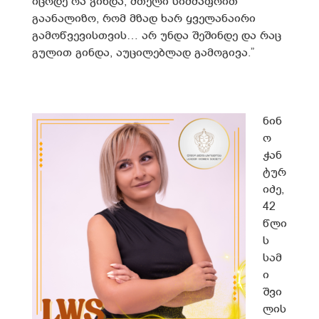
იცოდე რა გინდა, მთელი სიმძაფრით
გაანალიზო, რომ მზად ხარ ყველანაირი
გამოწვევისთვის… არ უნდა შეშინდე და რაც
გულით გინდა, აუცილებლად გამოგივა.”
ნინ
ო
ჭან
ტურ
იძე,
42
წლი
ს
სამ
ი
შვი
ლის