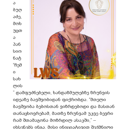
ა
ბუღ
აძე,
მოხ
უცთ
ა
პან
სიო
ნატ
“ჩემ
ი
სახ
ლის
” დამფუძნებელი, ხანდაზმულებზე ზრუნვის
იდეაზე ბავშვობიდან ფიქრობდა. “მთელი
ბავშვობა ბებოსთან ვიზრდებოდი და მასთან
თანაცხოვრებამ, მათზე ზრუნვამ უკვე ბევრი
რამ შთამაგონა მოზრდილ ასაკში,” –
იხსენებს ინგა. მისი ინიციატივით შექმნილი