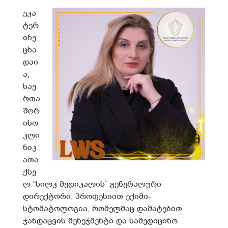
ეკა
ტერ
ინე
ცხა
დაი
ა,
საე
რთა
შორ
ისო
კლი
ნიკ
ათა
ქსე
ლ “სილკ მედიკალის” გენერალური
დირექტორი, პროფესიით ექიმი-
სტომატოლოგია, რომელმაც დამატებით
ჯანდაცვის მენეჯმენტი და სამედიცინო