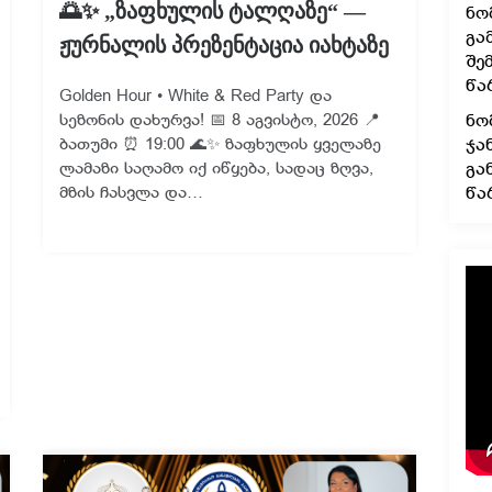
🌅✨ „ზაფხულის ტალღაზე“ —
ნო
გა
ჟურნალის პრეზენტაცია იახტაზე
შე
წა
Golden Hour • White & Red Party და
სეზონის დახურვა! 📅 8 აგვისტო, 2026 📍
ნო
ბათუმი ⏰ 19:00 🌊✨ ზაფხულის ყველაზე
ჯა
ლამაზი საღამო იქ იწყება, სადაც ზღვა,
გა
მზის ჩასვლა და…
წა