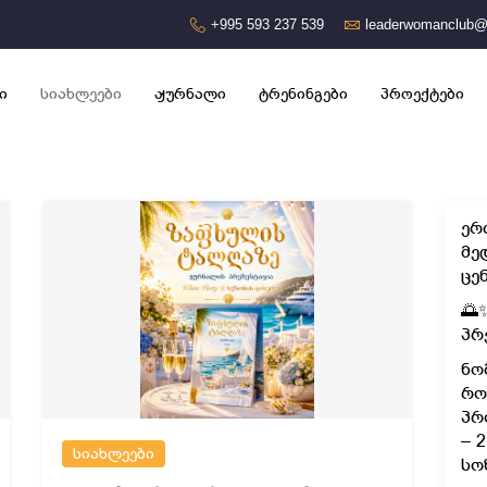
+995 593 237 539
leaderwomanclub@
ი
სიახლეები
ჟურნალი
ტრენინგები
პროექტები
ერ
მე
ცე
🌅
პრ
ნო
რო
პრ
– 
სიახლეები
სო