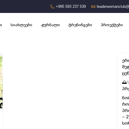
+995 593 237 539
leaderwomanclub@
ი
სიახლეები
ჟურნალი
ტრენინგები
პროექტები
ერ
მე
ცე
🌅
პრ
ნო
რო
პრ
– 
სო