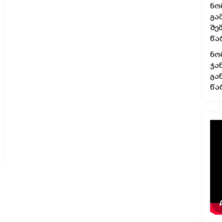
ნო
გა
შე
წა
ნო
ჯა
გა
წა