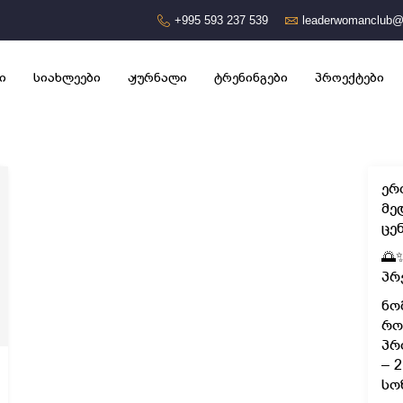
+995 593 237 539
leaderwomanclub@
ი
სიახლეები
ჟურნალი
ტრენინგები
პროექტები
ერ
მე
ცე
🌅
პრ
ნო
რო
პრ
– 
სო