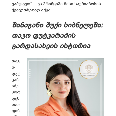
ვაძლევთ”, – ეს პრინციპი მისი საქმიანობის
ქვაკუთხედად იქცა.
შინაგანი შუქი სიბნელეში:
თაკო ფუტკარაძის
გარდასახვის ისტორია
თაკ
ო
ფუტ
კარ
აძე,
პრო
ფეს
იით
ფინ