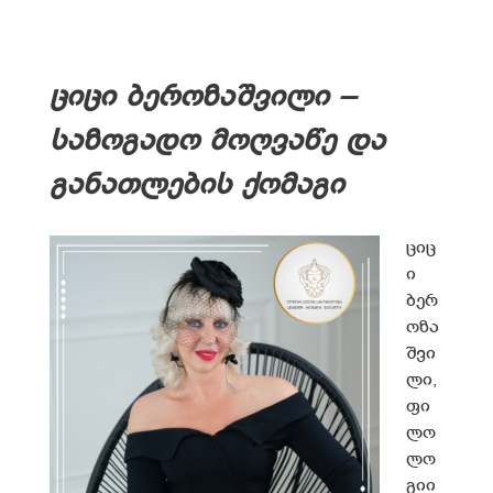
ციცი ბეროზაშვილი –
საზოგადო მოღვაწე და
განათლების ქომაგი
ციც
ი
ბერ
ოზა
შვი
ლი,
ფი
ლო
ლო
გიი