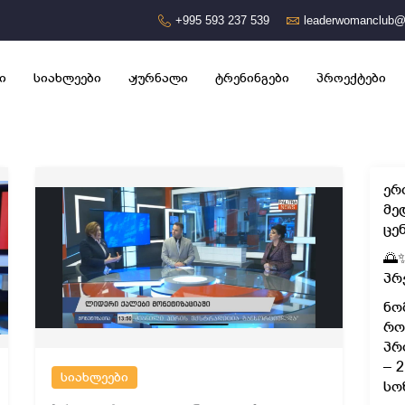
+995 593 237 539
leaderwomanclub@
ი
სიახლეები
ჟურნალი
ტრენინგები
პროექტები
ერ
მე
ცე
🌅
პრ
ნო
რო
პრ
– 
სიახლეები
სო