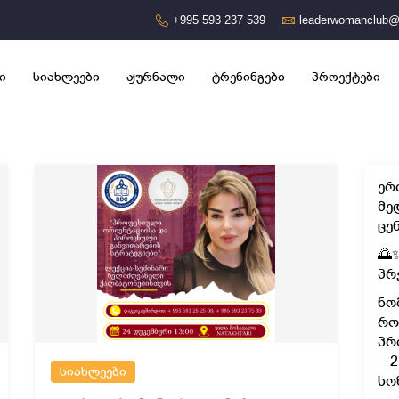
+995 593 237 539
leaderwomanclub@
ი
სიახლეები
ჟურნალი
ტრენინგები
პროექტები
ერ
მე
ცე
🌅
პრ
ნო
რო
პრ
– 
სიახლეები
სო